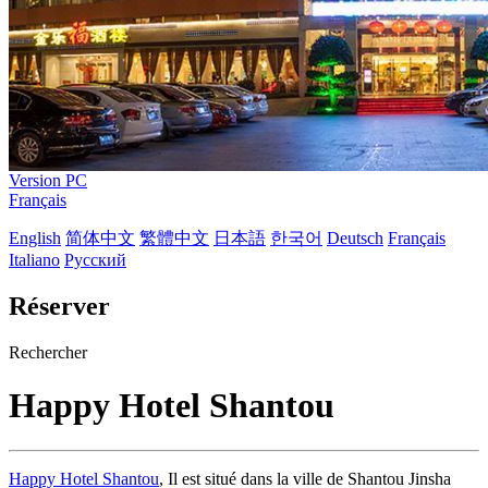
Version PC
Français
English
简体中文
繁體中文
日本語
한국어
Deutsch
Français
Italiano
Русский
Réserver
Rechercher
Happy Hotel Shantou
Happy Hotel Shantou
, Il est situé dans la ville de Shantou Jinsha